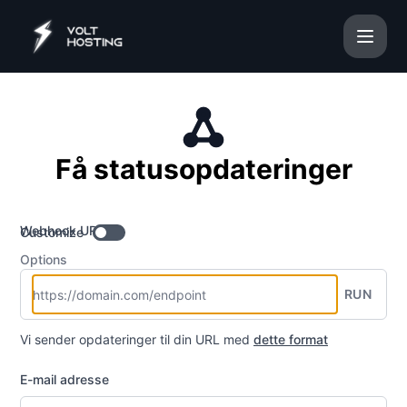
VoltHosting - Få opdateringer gennem Webhook
Få statusopdateringer
Webhook URL
Customize
Options
RUN
Vi sender opdateringer til din URL med
dette format
E-mail adresse