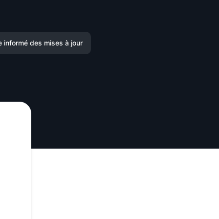
e informé des mises à jour
Email
Slack
Microsoft Teams
Discord
Chat Google
Webhook
RSS