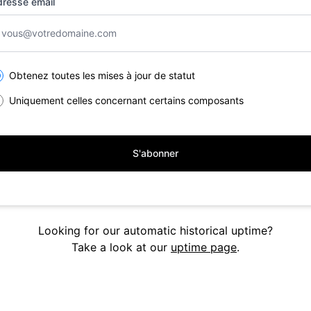
resse email
lect the components you want to receive updates for
Obtenez toutes les mises à jour de statut
Uniquement celles concernant certains composants
S'abonner
Looking for our automatic historical uptime?
Take a look at our
uptime page
.