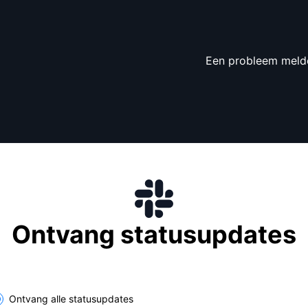
Een probleem meld
Ontvang statusupdates
lect the components you want to receive updates for
Ontvang alle statusupdates