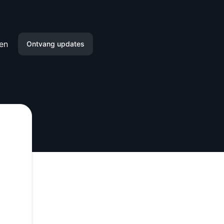
en
Ontvang updates
Email
Slack
Microsoft Teams
Discord
Google Chatten
Webhook
RSS