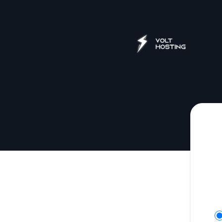
VoltHosting - Ontvang updates per Slack
Se